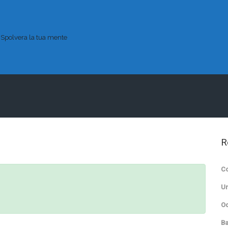
Spolvera la tua mente
R
Co
Un
Od
B