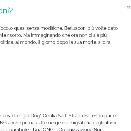
St
oni?
 Eccolo quasi senza modifiche. Berlusconi più volte dato
te risorto. Ma immaginando che ora non ci sia più,
 politica, al mondo. Il giorno dopo la sua morte, si dirà,
sceva la sigla Ong.” Cecilia Sarti Strada Facendo parte
ONG anche prima dell’emergenza migratoria degli ultimi
sempi e parabole. Una ONG – Organizzazione Non