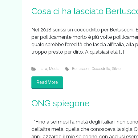
Cosa ci ha lasciato Berlusc
Nel 2018 scrissi un coccodrillo per Berlusconi.
per politicamente morto è più volte politicamen
quale sarebbe l’eredità che lascia all’Italia, alla
troppo presto per dirlo. A qualsiasi età […]
Italia
,
Media
Berlusconi
,
Coccodrillo
,
Silvio
Read More
ONG spiegone
“Fino a sei mesi fa metà degli italiani non cono
dell’altra metà, quella che conosceva la sigla 
anni, azzardo il mio spiegone, con acclusi e