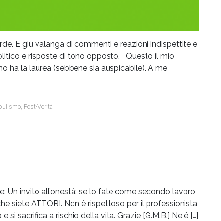
rde. E giù valanga di commenti e reazioni indispettite e
litico e risposte di tono opposto. Questo il mio
urno ha la laurea (sebbene sia auspicabile). A me
pulismo
,
Post-Verità
: Un invito all’onestà: se lo fate come secondo lavoro,
che siete ATTORI. Non è rispettoso per il professionista
si sacrifica a rischio della vita. Grazie [G.M.B.] Ne é […]