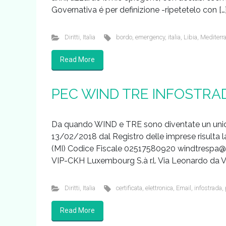
Governativa é per definizione -ripetetelo con […
Diritti
,
Italia
bordo
,
emergency
,
italia
,
Libia
,
Mediterr
Read More
PEC WIND TRE INFOSTRA
Da quando WIND e TRE sono diventate un unica s
13/02/2018 dal Registro delle imprese risulta
(MI) Codice Fiscale 02517580920 windtrespa@pec
VIP-CKH Luxembourg S.à r.l. Via Leonardo da V
Diritti
,
Italia
certificata
,
elettronica
,
Email
,
infostrada
,
Read More