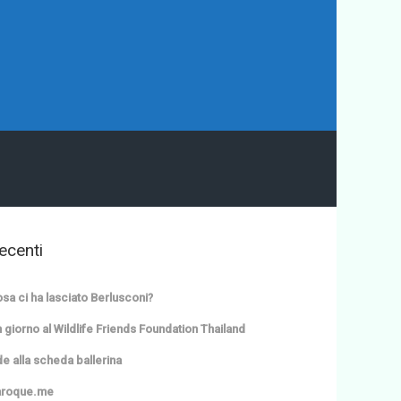
ecenti
sa ci ha lasciato Berlusconi?
 giorno al Wildlife Friends Foundation Thailand
e alla scheda ballerina
aroque.me