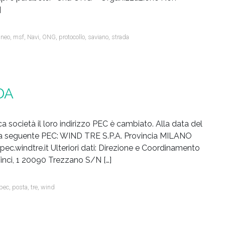
]
aneo
,
msf
,
Navi
,
ONG
,
protocollo
,
saviano
,
strada
DA
ocietà il loro indirizzo PEC è cambiato. Alla data del
 la seguente PEC: WIND TRE S.P.A. Provincia MILANO
.windtre.it Ulteriori dati: Direzione e Coordinamento
inci, 1 20090 Trezzano S/N […]
pec
,
posta
,
tre
,
wind