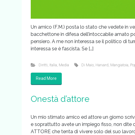
Un amico (F.M.) posta lo stato che vedete in ve
bacchettone in difesa dell’intoccabile amato po
pensiero. A me non interessa se il politico di t
interessa se è fascista. Se […]
Diritti
,
Italia
,
Media
Di Maio
,
Harvard
,
Mangiatoia
,
Po
Read More
Onestà d’attore
Un mio stimato amico ed attore un giorno scrive
e soprattutto avete un impiego fisso, non dite 
ATTORE che tenta di vivere solo del suo lavoro e 