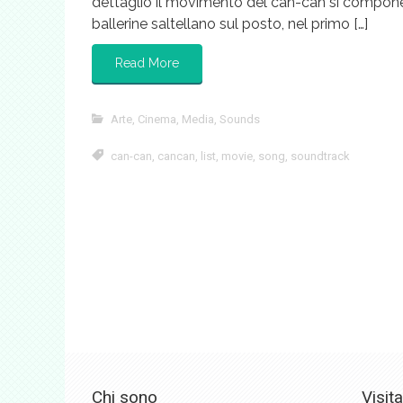
dettaglio il movimento del can-can si compone 
ballerine saltellano sul posto, nel primo […]
Read More
Arte
,
Cinema
,
Media
,
Sounds
can-can
,
cancan
,
list
,
movie
,
song
,
soundtrack
Chi sono
Visit