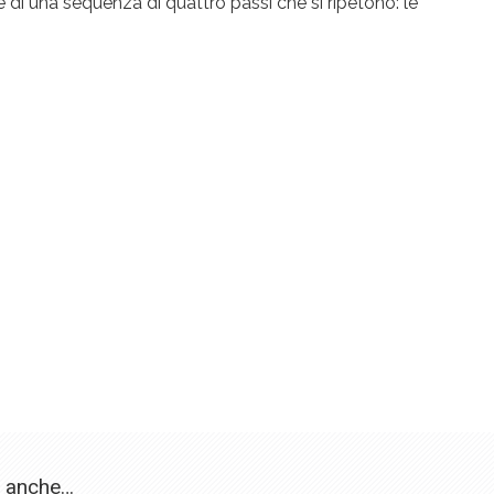
di una sequenza di quattro passi che si ripetono: le
a anche…