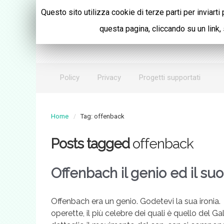
Questo sito utilizza cookie di terze parti per inviarti
Daniele Davì
questa pagina, cliccando su un link,
Sp
Policy
Privacy
Progetti supportati
Home
Tag: offenback
Posts tagged
offenback
Offenbach il genio ed il su
Offenbach era un genio. Godetevi la sua ironi
operette, il più celebre dei quali è quello del Ga