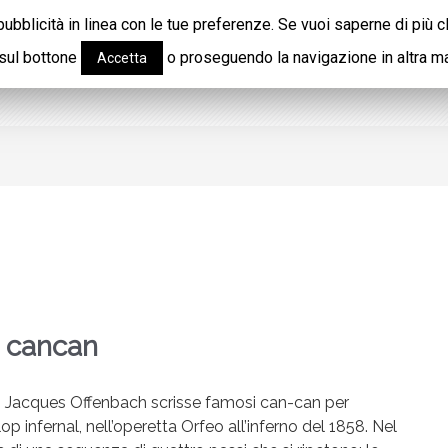
 pubblicità in linea con le tue preferenze. Se vuoi saperne di più cl
 sul bottone
o proseguendo la navigazione in altra man
Accetta
olvera la tua mente
o cancan
a. Jacques Offenbach scrisse famosi can-can per
lop infernal, nell’operetta Orfeo all’inferno del 1858. Nel