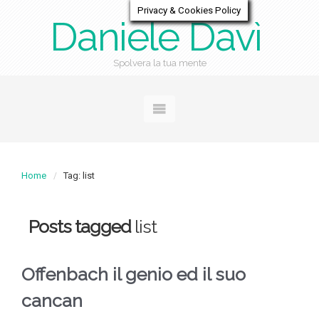
Privacy & Cookies Policy
Daniele Davì
Spolvera la tua mente
Home
Tag: list
Posts tagged
list
Offenbach il genio ed il suo
cancan