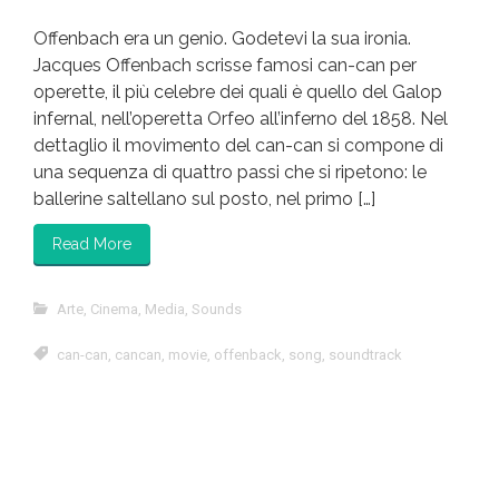
Offenbach era un genio. Godetevi la sua ironia.
Jacques Offenbach scrisse famosi can-can per
operette, il più celebre dei quali è quello del Galop
infernal, nell’operetta Orfeo all’inferno del 1858. Nel
dettaglio il movimento del can-can si compone di
una sequenza di quattro passi che si ripetono: le
ballerine saltellano sul posto, nel primo […]
Read More
Arte
,
Cinema
,
Media
,
Sounds
can-can
,
cancan
,
movie
,
offenback
,
song
,
soundtrack