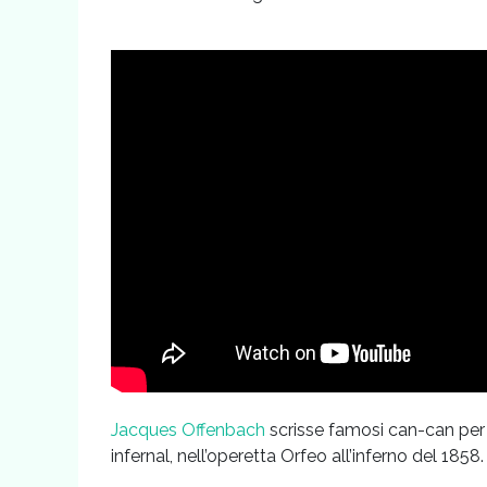
Jacques Offenbach
scrisse famosi can-can per o
infernal, nell’operetta Orfeo all’inferno del 1858.