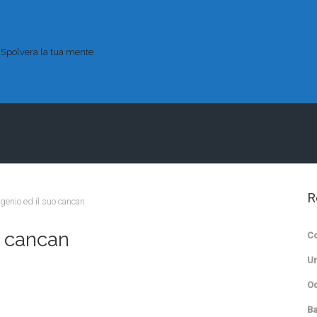
Spolvera la tua mente
R
 genio ed il suo cancan
o cancan
Co
Un
Od
B