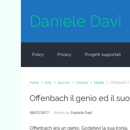
Skip to main content
Daniele Davì
Policy
Privacy
Progetti supportati
Home
Arte
Sounds
Cinema
Media
Offenbach il
Offenbach il genio ed il su
08/07/2017
Written by
Daniele Davì
Offenbach era un genio. Godetevi la sua ironia.