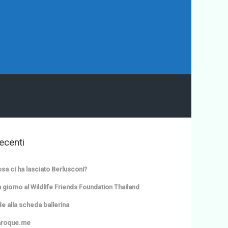
ecenti
sa ci ha lasciato Berlusconi?
 giorno al Wildlife Friends Foundation Thailand
e alla scheda ballerina
aroque.me