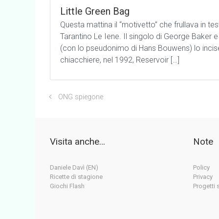
Little Green Bag
Questa mattina il “motivetto” che frullava in te
Tarantino Le Iene. Il singolo di George Baker e
(con lo pseudonimo di Hans Bouwens) lo incise
chiacchiere, nel 1992, Reservoir […]
ONG spiegone
Visita anche…
Note
Daniele Davì (EN)
Policy
Ricette di stagione
Privacy
Giochi Flash
Progetti 