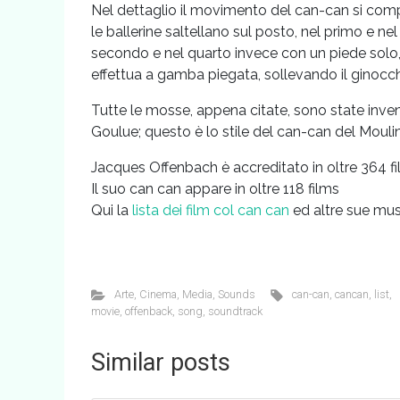
Nel dettaglio il movimento del can-can si comp
le ballerine saltellano sul posto, nel primo e n
secondo e nel quarto invece con un piede solo, s
effettua a gamba piegata, sollevando il ginocc
Tutte le mosse, appena citate, sono state inven
Goulue; questo è lo stile del can-can del Moul
Jacques Offenbach è accreditato in oltre 364 
Il suo can can appare in oltre 118 films
Qui la
lista dei film col can can
ed altre sue mus
Arte
,
Cinema
,
Media
,
Sounds
can-can
,
cancan
,
list
,
movie
,
offenback
,
song
,
soundtrack
Similar posts