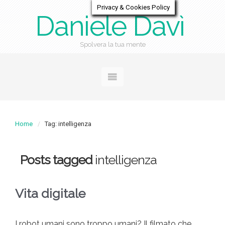
Privacy & Cookies Policy
Daniele Davì
Spolvera la tua mente
Home
Tag: intelligenza
Posts tagged
intelligenza
Vita digitale
I robot umani sono troppo umani? Il filmato che