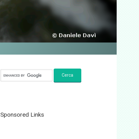
Sponsored Links