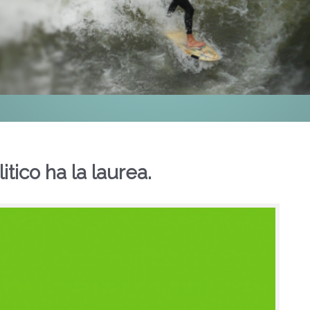
itico ha la laurea.