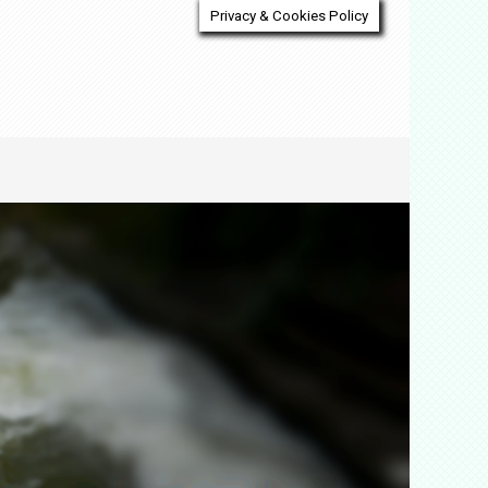
Privacy & Cookies Policy