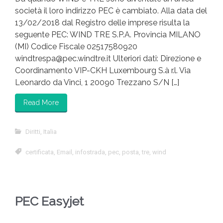
società il loro indirizzo PEC è cambiato. Alla data del
13/02/2018 dal Registro delle imprese risulta la
seguente PEC: WIND TRE S.P.A. Provincia MILANO
(MI) Codice Fiscale 02517580920
windtrespa@pec.windtre.it Ulteriori dati: Direzione e
Coordinamento VIP-CKH Luxembourg S.à r.l. Via
Leonardo da Vinci, 1 20090 Trezzano S/N […]
Read More
Diritti
,
Italia
certificata
,
Email
,
infostrada
,
pec
,
posta
,
tre
,
wind
PEC Easyjet