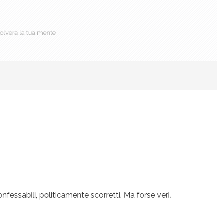
olvera la tua mente
confessabili, politicamente scorretti. Ma forse veri.