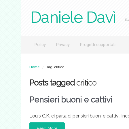
Daniele Davì
Sp
Policy
Privacy
Progetti supportati
Home
Tag: critico
Posts tagged
critico
Pensieri buoni e cattivi
Louis C.K. ci parla di pensieri buoni e cattivi, in
Read More